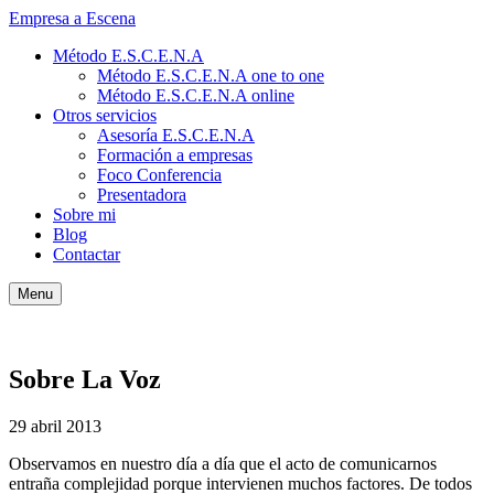
Empresa a Escena
Método E.S.C.E.N.A
Método E.S.C.E.N.A one to one
Método E.S.C.E.N.A online
Otros servicios
Asesoría E.S.C.E.N.A
Formación a empresas
Foco Conferencia
Presentadora
Sobre mi
Blog
Contactar
Menu
Sobre La Voz
29 abril 2013
Observamos en nuestro día a día que el acto de comunicarnos
entraña complejidad porque intervienen muchos factores. De todos